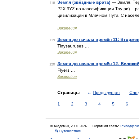
Земля (звёздные врата)
— Земля, Тер
118
P2X 3YZ по классификации Тау ри) – ро
цивилизаций в Млечном Пути. С населе
…
Википедия
Земля до начала времён 11: Вторже
119
Tinysauruses …
Википедия
Земля до начала времён 12: Велики
120
Flyers …
Википедия
Страницы
←
Предыдущая
Сле
1
2
3
4
5
6
© Академик, 2000-2026
Обратная связь:
Техподдерж
👣 Путешествия