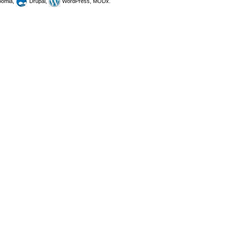
omla,
Drupal,
WordPress, MODx.